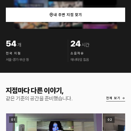
내 주변 지점 찾기
54
24
핵심 지표
개
시간
전국 지점
소음자유
서울·경기·부산 등
매너타임 없음
지점마다 다른 이야기,
같은 기준의 공간을 준비했습니다.
전체 보기 →
01
02