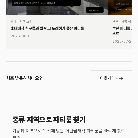
홍대
·
친구 모임
부천
·
가족 행사·
홍대에서 친구들과 밥 먹고 노래하기 좋은 파티룸
부천 파티룸 고르
스트
2026-08-03
2026-07-28
처음 방문하시나요?
이용가이드
종류·지역으로 파티룸 찾기
기능과 지역으로 목적에 맞는 어반클래식 파티룸을 빠르게 찾으