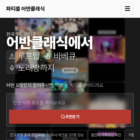
☰
파티룸 어반클래식
전국 1등 파티룸
어반클래식에서
루프탑
,
바베큐
,
노래방까지
어떤 모임인지 알려주시면,
딱 맞는 지점을 찾아드려요.
추천받기
친구 8명 홍대 생일파티
회사 워크숍 20명 강남
돌잔치 가족모임 부천
커플 기