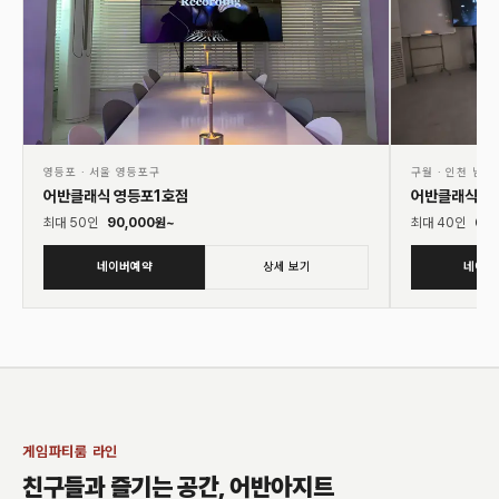
영등포
·
서울 영등포구
구월
·
인천 남동
어반클래식 영등포1호점
어반클래식 구
최대
50
인
90,000
원~
최대
40
인
60,
네이버예약
상세 보기
네이버
게임파티룸 라인
친구들과 즐기는 공간, 어반아지트