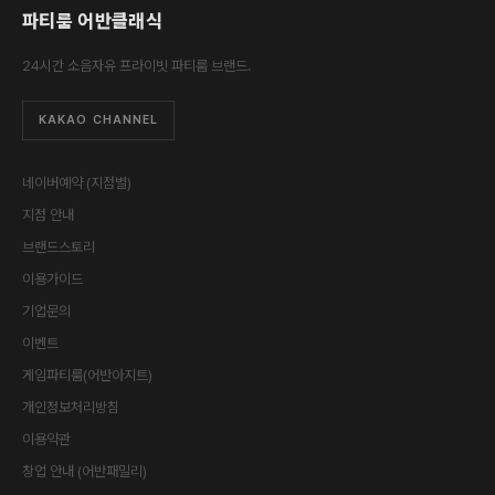
파티룸 어반클래식
24시간 소음자유 프라이빗 파티룸 브랜드.
KAKAO CHANNEL
네이버예약 (지점별)
지점 안내
브랜드스토리
이용가이드
기업문의
이벤트
게임파티룸(어반아지트)
개인정보처리방침
이용약관
창업 안내 (어반패밀리)