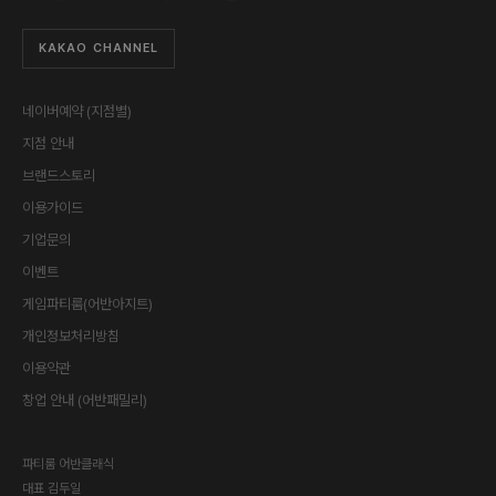
KAKAO CHANNEL
네이버예약 (지점별)
지점 안내
브랜드스토리
이용가이드
기업문의
이벤트
게임파티룸(어반아지트)
개인정보처리방침
이용약관
창업 안내 (어반패밀리)
파티룸 어반클래식
대표
김두일