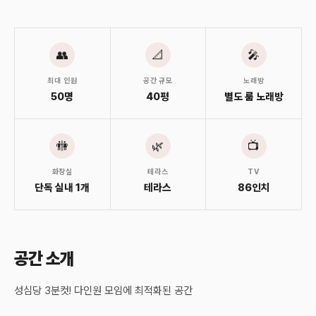
👥
📐
🎤
최대 인원
공간 규모
노래방
50명
40평
별도 룸 노래방
🚻
🌿
📺
화장실
테라스
TV
단독 실내 1개
테라스
86인치
공간 소개
성심당 3분컷! 다인원 모임에 최적화된 공간