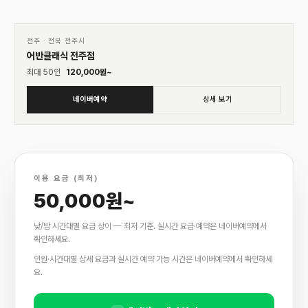
01
♡
전주
·
전북 전주시
어반클래식 전주점
최대
50
인
120,000
원~
네이버예약
상세 보기
이용 요금 (최저)
50,000원~
낮/밤 시간대별 요금 상이 — 최저 기준. 실시간 요금·예약은 네이버예약에서
확인하세요.
인원·시간대별 상세 요금과 실시간 예약 가능 시간은 네이버예약에서 확인하세
요.