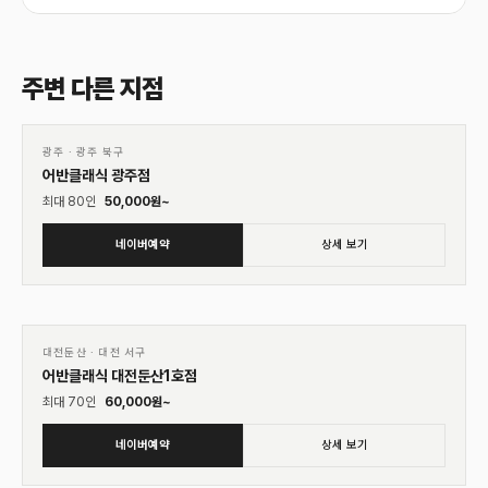
주변 다른 지점
01
♡
광주
·
광주 북구
어반클래식 광주점
최대
80
인
50,000
원~
네이버예약
상세 보기
01
♡
대전둔산
·
대전 서구
어반클래식 대전둔산1호점
최대
70
인
60,000
원~
네이버예약
상세 보기