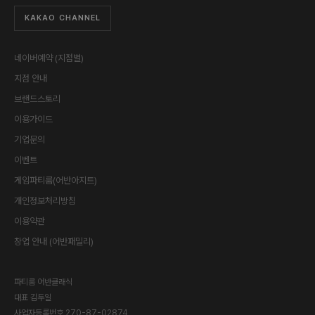
KAKAO CHANNEL
네이버예약 (지점별)
지점 안내
브랜드스토리
이용가이드
기업문의
이벤트
게임파티룸(어반아지트)
개인정보처리방침
이용약관
창업 안내 (어반패밀리)
파티룸 어반클래식
대표
김두일
사업자등록번호
270-87-02874