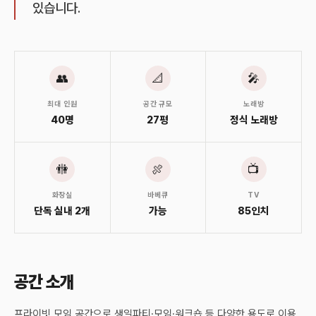
있습니다.
👥
📐
🎤
최대 인원
공간 규모
노래방
40명
27평
정식 노래방
🚻
🍖
📺
화장실
바베큐
TV
단독 실내 2개
가능
85인치
공간 소개
프라이빗 모임 공간으로 생일파티·모임·워크숍 등 다양한 용도로 이용