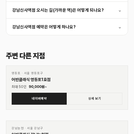
강남신사역점 오시는 길(가까운 역)은 어떻게 되나요?
⌄
강남신사역점 예약은 어떻게 하나요?
⌄
주변 다른 지점
01
♡
영등포
·
서울 영등포구
어반클래식 영등포1호점
최대
50
인
90,000
원~
네이버예약
상세 보기
01
♡
강남논현
·
서울 강남구