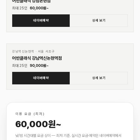
어반클래식 강남논현점
최대
25
인
60,000
원~
네이버예약
상세 보기
01
♡
강남역신논현역
·
서울 서초구
어반클래식 강남역신논현역점
최대
25
인
90,000
원~
네이버예약
상세 보기
이용 요금 (최저)
60,000원~
낮/밤 시간대별 요금 상이 — 최저 기준. 실시간 요금·예약은 네이버예약에서