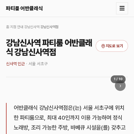
☰
파티룸 어반클래식
홈
/
지점 안내
/
강남신사역
/
강남신사역점
강남신사역 파티룸 어반클래
지도로 보기
식 강남신사역점
신사역 인근
·
서울 서초구
1
/
10
›
어반클래식 강남신사역점은(는) 서울 서초구에 위치
한 파티룸으로, 최대 40인까지 이용 가능하며 정식
노래방, 조리 가능한 주방, 바베큐 시설을(를) 갖추고