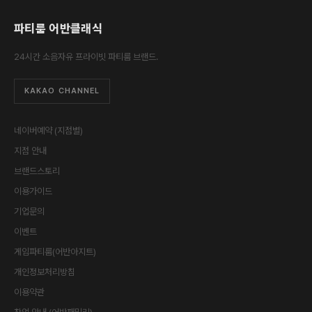
파티룸 어반클래식
24시간 소음자유 프라이빗 파티룸 브랜드.
KAKAO CHANNEL
네이버예약 (지점별)
지점 안내
브랜드스토리
이용가이드
기업문의
이벤트
게임파티룸(어반아지트)
개인정보처리방침
이용약관