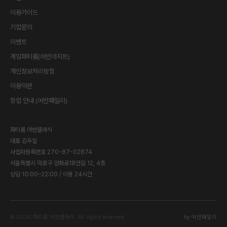
이용가이드
기업문의
이벤트
게임파티룸(어반아지트)
개인정보처리방침
이용약관
창업 안내 (어반패밀리)
파티룸 어반클래식
대표
김두일
사업자등록번호
270-87-02874
서울특별시 마포구 양화로18안길 12, 4층
상담 10:00–22:00 / 이용 24시간
©
2026
파티룸 어반클래식
. All rights reserved.
by 어반패밀리