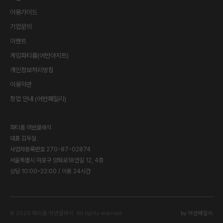
이용가이드
기업문의
이벤트
게임파티룸(어반아지트)
개인정보처리방침
이용약관
창업 안내 (어반패밀리)
파티룸 어반클래식
대표
김두일
사업자등록번호
270-87-02874
서울특별시 마포구 양화로18안길 12, 4층
상담 10:00–22:00 / 이용 24시간
©
2026
파티룸 어반클래식
. All rights reserved.
by 어반패밀리