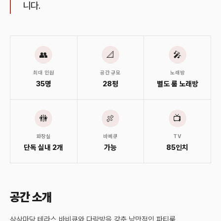
니다.
👥
📐
🎤
최대 인원
공간 규모
노래방
35명
28평
별도 룸 노래방
🚻
🍖
📺
화장실
바베큐
TV
단독 실내 2개
가능
85인치
공간 소개
상상마당 테라스 바비큐와 다락방을 갖춘 낭만적인 파티룸