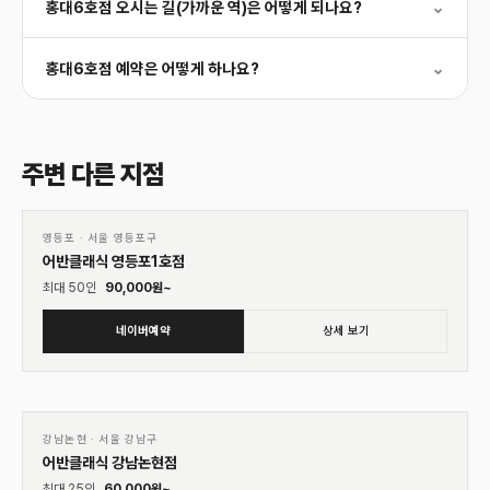
홍대6호점 오시는 길(가까운 역)은 어떻게 되나요?
⌄
홍대6호점 예약은 어떻게 하나요?
⌄
주변 다른 지점
01
♡
영등포
·
서울 영등포구
어반클래식 영등포1호점
최대
50
인
90,000
원~
네이버예약
상세 보기
01
♡
강남논현
·
서울 강남구
어반클래식 강남논현점
최대
25
인
60,000
원~