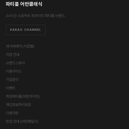
파티룸 어반클래식
24시간 소음자유 프라이빗 파티룸 브랜드.
KAKAO CHANNEL
네이버예약 (지점별)
지점 안내
브랜드스토리
이용가이드
기업문의
이벤트
게임파티룸(어반아지트)
개인정보처리방침
이용약관
창업 안내 (어반패밀리)