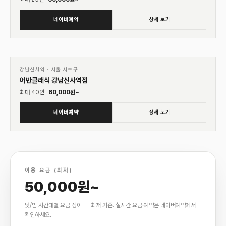
네이버예약
상세 보기
01
♡
강남신사역
·
서울 서초구
어반클래식 강남신사역점
최대
40
인
60,000
원~
네이버예약
상세 보기
이용 요금 (최저)
50,000원~
낮/밤 시간대별 요금 상이 — 최저 기준. 실시간 요금·예약은 네이버예약에서
확인하세요.