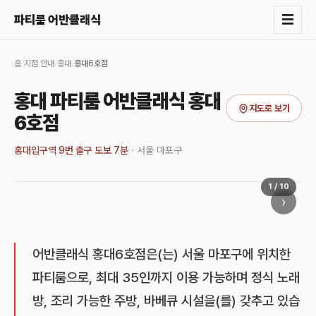
☰
파티룸 어반클래식
홈
/
지점 안내
/
홍대
/
홍대6호점
홍대 파티룸 어반클래식 홍대
지도로 보기
6호점
홍대입구역 9번 출구 도보 7분
·
서울 마포구
1
/
10
›
어반클래식 홍대6호점은(는) 서울 마포구에 위치한
파티룸으로, 최대 35인까지 이용 가능하며 정식 노래
방, 조리 가능한 주방, 바베큐 시설을(를) 갖추고 있습