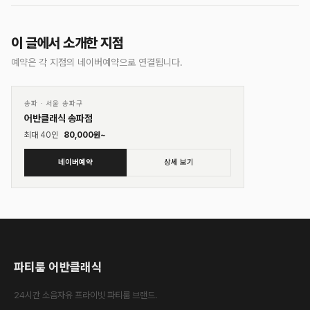
이 글에서 소개한 지점
예약은 각 지점의 네이버예약으로 연결됩니다.
01
♡
송파
·
서울 송파구
어반클래식 송파점
최대
40
인
80,000
원~
네이버예약
상세 보기
파티룸 어반클래식
24시간 소음자유 프라이빗 파티룸 브랜드.