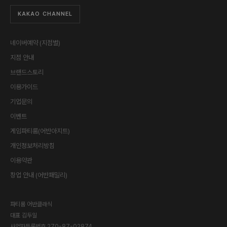
KAKAO CHANNEL
네이버예약 (지점별)
지점 안내
브랜드스토리
이용가이드
기업문의
이벤트
게임파티룸(어반아지트)
개인정보처리방침
이용약관
창업 안내 (어반패밀리)
파티룸 어반클래식
대표
김두일
사업자등록번호
270-87-02874