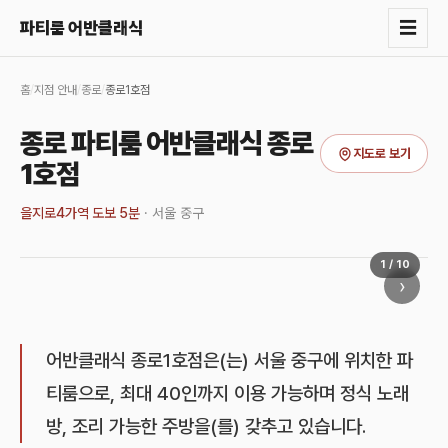
☰
파티룸 어반클래식
홈
/
지점 안내
/
종로
/
종로1호점
종로 파티룸 어반클래식 종로
지도로 보기
1호점
을지로4가역 도보 5분
·
서울 중구
1
/
10
›
어반클래식 종로1호점은(는) 서울 중구에 위치한 파
티룸으로, 최대 40인까지 이용 가능하며 정식 노래
방, 조리 가능한 주방을(를) 갖추고 있습니다.