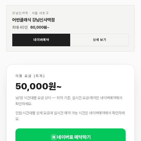
01
♡
강남신사역
·
서울 서초구
어반클래식 강남신사역점
최대
40
인
60,000
원~
네이버예약
상세 보기
이용 요금 (최저)
50,000원~
낮/밤 시간대별 요금 상이 — 최저 기준. 실시간 요금·예약은 네이버예약에서
확인하세요.
인원·시간대별 상세 요금과 실시간 예약 가능 시간은 네이버예약에서 확인하세
요.
네이버로 예약하기
N