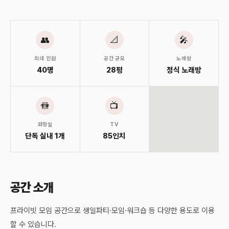
👥
📐
🎤
최대 인원
공간 규모
노래방
40명
28평
정식 노래방
🚻
📺
화장실
TV
단독 실내 1개
85인치
공간 소개
프라이빗 모임 공간으로 생일파티·모임·워크숍 등 다양한 용도로 이용
할 수 있습니다.