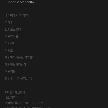
KAKAO CHANNEL
네이버예약 (지점별)
지점 안내
브랜드스토리
이용가이드
기업문의
이벤트
게임파티룸(어반아지트)
개인정보처리방침
이용약관
창업 안내 (어반패밀리)
파티룸 어반클래식
대표
김두일
사업자등록번호
270-87-02874