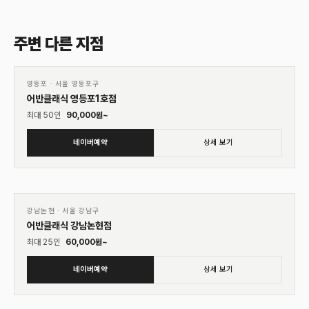
주변 다른 지점
01
♡
영등포
·
서울 영등포구
어반클래식 영등포1호점
최대
50
인
90,000
원~
네이버예약
상세 보기
01
♡
강남논현
·
서울 강남구
어반클래식 강남논현점
최대
25
인
60,000
원~
네이버예약
상세 보기