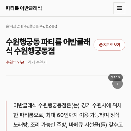
☰
파티룸 어반클래식
홈
/
지점 안내
/
수원행궁동
/
수원행궁동점
수원행궁동 파티룸 어반클래
지도로 보기
식 수원행궁동점
수원역 인근
·
경기 수원시
1
/
10
›
어반클래식 수원행궁동점은(는) 경기 수원시에 위치
한 파티룸으로, 최대 60인까지 이용 가능하며 정식
노래방, 조리 가능한 주방, 바베큐 시설을(를) 갖추고