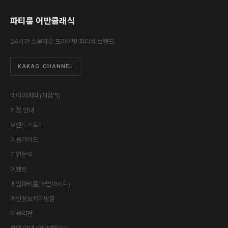
파티룸 어반클래식
24시간 소음자유 프라이빗 파티룸 브랜드.
KAKAO CHANNEL
네이버예약 (지점별)
지점 안내
브랜드스토리
이용가이드
기업문의
이벤트
게임파티룸(어반아지트)
개인정보처리방침
이용약관