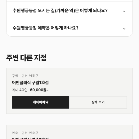
수원행궁동점 오시는 길(가까운 역)은 어떻게 되나요?
⌄
수원행궁동점 예약은 어떻게 하나요?
⌄
주변 다른 지점
01
♡
구월
·
인천 남동구
어반클래식 구월1호점
최대
40
인
60,000
원~
네이버예약
상세 보기
01
♡
연수
·
인천 연수구