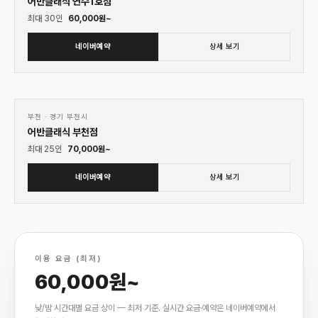
어반클래식 연수1호점
최대
30
인
60,000
원~
네이버예약
상세 보기
01
♡
부천
·
경기 부천시
어반클래식 부천점
최대
25
인
70,000
원~
네이버예약
상세 보기
이용 요금 (최저)
60,000원~
낮/밤 시간대별 요금 상이 — 최저 기준. 실시간 요금·예약은 네이버예약에서