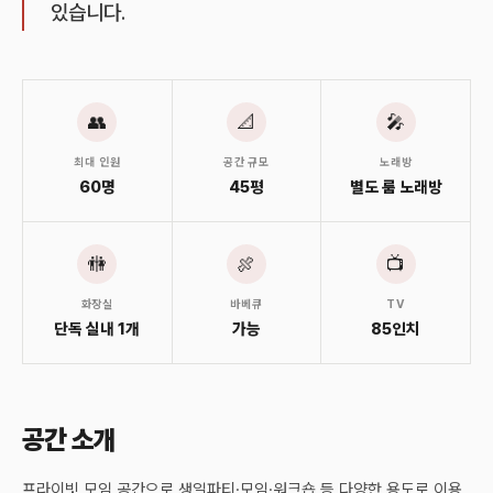
있습니다.
👥
📐
🎤
최대 인원
공간 규모
노래방
60명
45평
별도 룸 노래방
🚻
🍖
📺
화장실
바베큐
TV
단독 실내 1개
가능
85인치
공간 소개
프라이빗 모임 공간으로 생일파티·모임·워크숍 등 다양한 용도로 이용