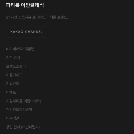
파티룸 어반클래식
24시간 소음자유 프라이빗 파티룸 브랜드.
KAKAO CHANNEL
네이버예약 (지점별)
지점 안내
브랜드스토리
이용가이드
기업문의
이벤트
게임파티룸(어반아지트)
개인정보처리방침
이용약관
창업 안내 (어반패밀리)