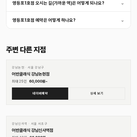
영등포1호점 오시는 길(가까운 역)은 어떻게 되나요?
⌄
영등포1호점 예약은 어떻게 하나요?
⌄
주변 다른 지점
01
♡
강남논현
·
서울 강남구
어반클래식 강남논현점
최대
25
인
60,000
원~
네이버예약
상세 보기
01
♡
강남신사역
·
서울 서초구
어반클래식 강남신사역점