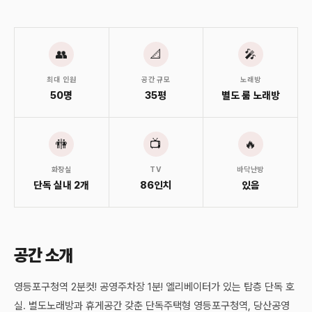
👥
📐
🎤
최대 인원
공간 규모
노래방
50명
35평
별도 룸 노래방
🚻
📺
🔥
화장실
TV
바닥난방
단독 실내 2개
86인치
있음
공간 소개
영등포구청역 2분컷! 공영주차장 1분! 엘리베이터가 있는 탑층 단독 호
실. 별도노래방과 휴게공간 갖춘 단독주택형 영등포구청역, 당산공영