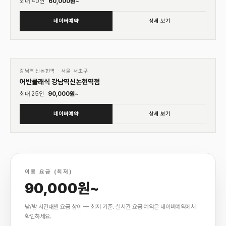
최대
40
인
60,000
원~
네이버예약
상세 보기
01
♡
강남역신논현역
·
서울 서초구
어반클래식 강남역신논현역점
최대
25
인
90,000
원~
네이버예약
상세 보기
이용 요금 (최저)
90,000원~
낮/밤 시간대별 요금 상이 — 최저 기준. 실시간 요금·예약은 네이버예약에서
확인하세요.