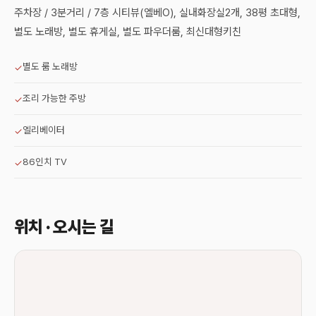
주차장 / 3분거리 / 7층 시티뷰(엘베O), 실내화장실2개, 38평 초대형,
별도 노래방, 별도 휴게실, 별도 파우더룸, 최신대형키친
별도 룸 노래방
✓
조리 가능한 주방
✓
엘리베이터
✓
86인치 TV
✓
위치 · 오시는 길