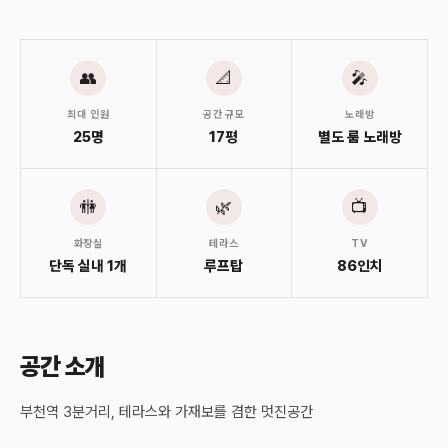
👥
📐
🎤
최대 인원
공간 규모
노래방
25명
17평
별도 룸 노래방
🚻
🌿
📺
화장실
테라스
TV
단독 실내 1개
루프탑
86인치
공간 소개
부천역 3분거리, 테라스와 가재보를 겸한 멋진공간