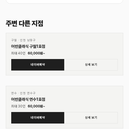
주변 다른 지점
01
♡
구월
·
인천 남동구
어반클래식 구월1호점
최대
40
인
60,000
원~
네이버예약
상세 보기
01
♡
연수
·
인천 연수구
어반클래식 연수1호점
최대
30
인
60,000
원~
네이버예약
상세 보기