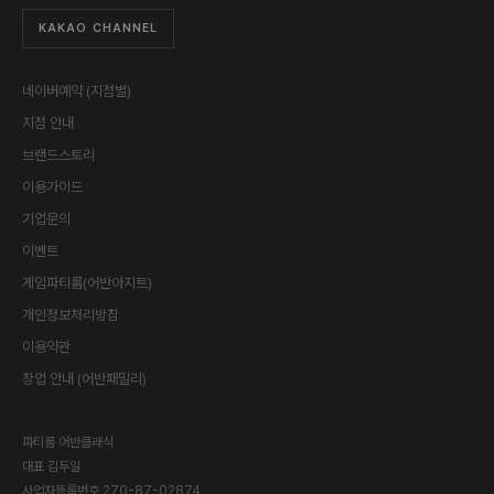
KAKAO CHANNEL
네이버예약 (지점별)
지점 안내
브랜드스토리
이용가이드
기업문의
이벤트
게임파티룸(어반아지트)
개인정보처리방침
이용약관
창업 안내 (어반패밀리)
파티룸 어반클래식
대표
김두일
사업자등록번호
270-87-02874