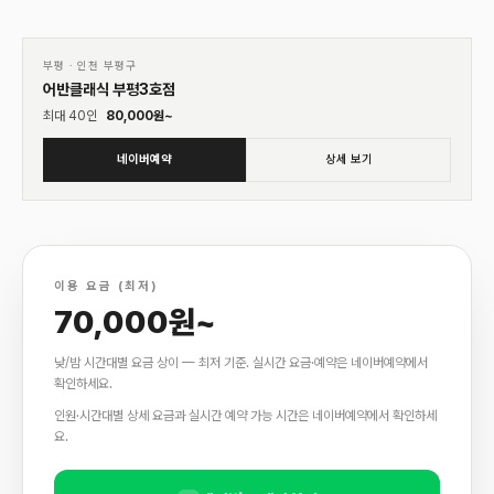
01
♡
부평
·
인천 부평구
어반클래식 부평3호점
최대
40
인
80,000
원~
네이버예약
상세 보기
이용 요금 (최저)
70,000원~
낮/밤 시간대별 요금 상이 — 최저 기준. 실시간 요금·예약은 네이버예약에서
확인하세요.
인원·시간대별 상세 요금과 실시간 예약 가능 시간은 네이버예약에서 확인하세
요.