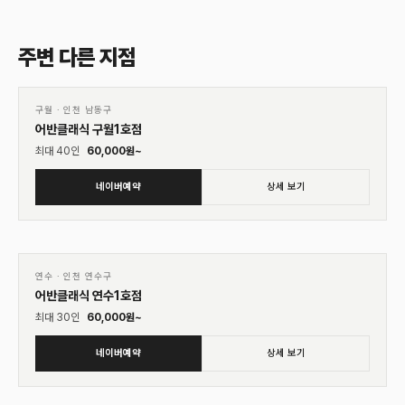
주변 다른 지점
01
♡
구월
·
인천 남동구
어반클래식 구월1호점
최대
40
인
60,000
원~
네이버예약
상세 보기
01
♡
연수
·
인천 연수구
어반클래식 연수1호점
최대
30
인
60,000
원~
네이버예약
상세 보기