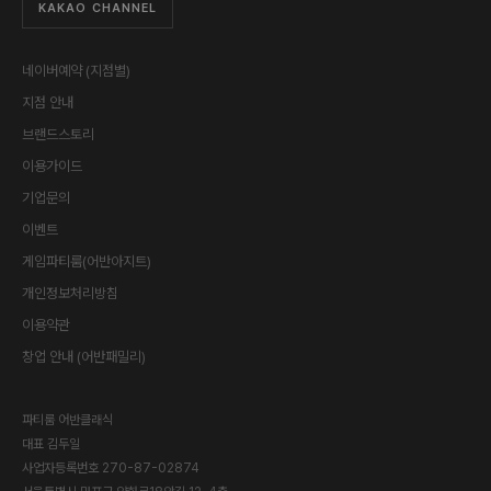
KAKAO CHANNEL
네이버예약 (지점별)
지점 안내
브랜드스토리
이용가이드
기업문의
이벤트
게임파티룸(어반아지트)
개인정보처리방침
이용약관
창업 안내 (어반패밀리)
파티룸 어반클래식
대표
김두일
사업자등록번호
270-87-02874