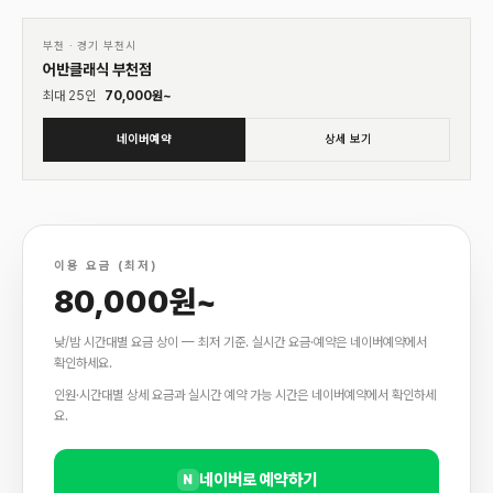
01
♡
부천
·
경기 부천시
어반클래식 부천점
최대
25
인
70,000
원~
네이버예약
상세 보기
이용 요금 (최저)
80,000원~
낮/밤 시간대별 요금 상이 — 최저 기준. 실시간 요금·예약은 네이버예약에서
확인하세요.
인원·시간대별 상세 요금과 실시간 예약 가능 시간은 네이버예약에서 확인하세
요.
네이버로 예약하기
N