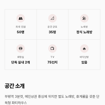
👥
📐
🎤
최대 인원
공간 규모
노래방
50명
35평
정식 노래방
🚻
📺
🔥
화장실
TV
바닥난방
단독 실내 2개
75인치
있음
공간 소개
부평역 3분컷, 메인상권 중심에 위치한 별도 노래방, 휴게룸을 갖춘 단
독형 파티하우스