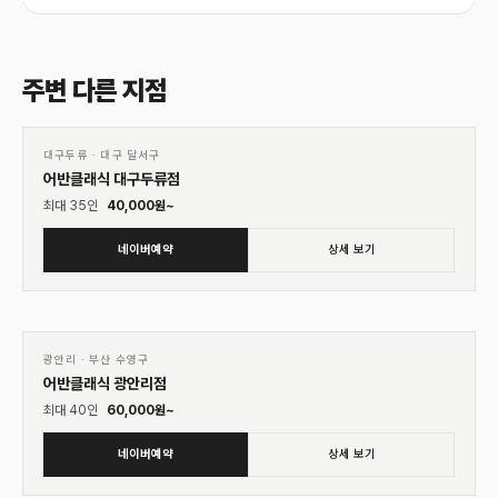
주변 다른 지점
01
♡
대구두류
·
대구 달서구
어반클래식 대구두류점
최대
35
인
40,000
원~
네이버예약
상세 보기
01
♡
광안리
·
부산 수영구
어반클래식 광안리점
최대
40
인
60,000
원~
네이버예약
상세 보기