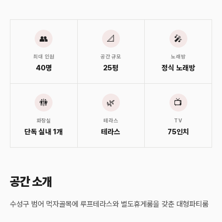
👥
📐
🎤
최대 인원
공간 규모
노래방
40명
25평
정식 노래방
🚻
🌿
📺
화장실
테라스
TV
단독 실내 1개
테라스
75인치
공간 소개
수성구 범어 먹자골목에 루프테라스와 별도휴게룸을 갖춘 대형파티룸