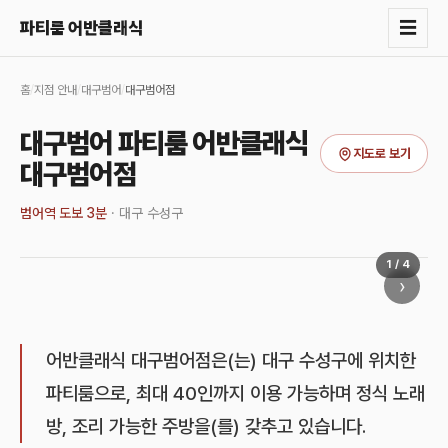
☰
파티룸 어반클래식
홈
/
지점 안내
/
대구범어
/
대구범어점
대구범어 파티룸 어반클래식
지도로 보기
대구범어점
범어역 도보 3분
·
대구 수성구
1
/
4
›
어반클래식 대구범어점은(는) 대구 수성구에 위치한
파티룸으로, 최대 40인까지 이용 가능하며 정식 노래
방, 조리 가능한 주방을(를) 갖추고 있습니다.