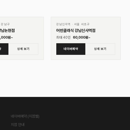
01
♡
♡
 강남구
강남신사역
·
서울 서초구
강남논현점
어반클래식 강남신사역점
,000
원~
최대
40
인
60,000
원~
약
상세 보기
네이버예약
상세 보기
네이버예약 (지점별)
지점 안내