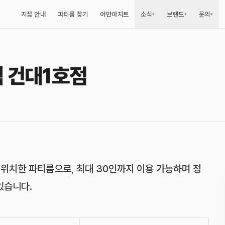
지점 안내
파티룸 찾기
어반아지트
소식
브랜드
문의
▾
▾
▾
 건대1호점
사진
10
장 모두 보기
 위치한 파티룸으로, 최대 30인까지 이용 가능하며 정
있습니다.