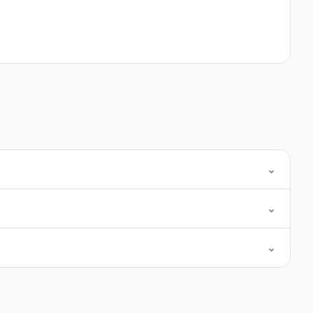
⌄
⌄
⌄