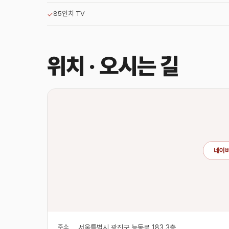
85인치 TV
✓
위치 · 오시는 길
네이버
주소
서울특별시 광진구 능동로 183 3층