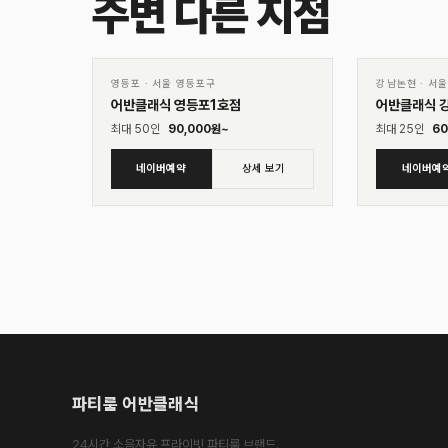
주변 다른 지점
01
01
♡
영등포
·
서울 영등포구
강남논현
·
서울
어반클래식 영등포1호점
어반클래식 
최대
50
인
90,000
원~
최대
25
인
60
네이버예약
상세 보기
네이버예
파티룸 어반클래식
24시간 소음자유 프라이빗 파티룸 브랜드.