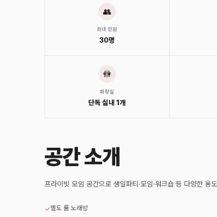
👥
최대 인원
30명
🚻
화장실
단독 실내 1개
공간 소개
프라이빗 모임 공간으로 생일파티·모임·워크숍 등 다양한 용도
별도 룸 노래방
✓