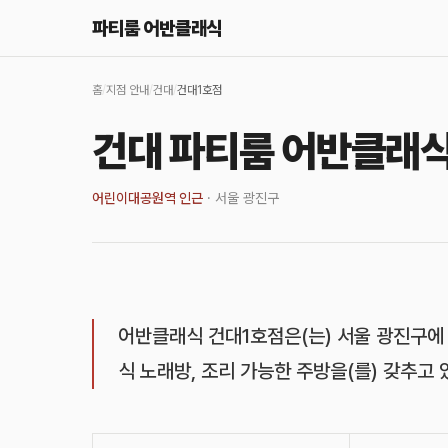
파티룸 어반클래식
홈
/
지점 안내
/
건대
/
건대1호점
건대 파티룸 어반클래식
어린이대공원역 인근
·
서울 광진구
어반클래식 건대1호점은(는) 서울 광진구에
식 노래방, 조리 가능한 주방을(를) 갖추고 