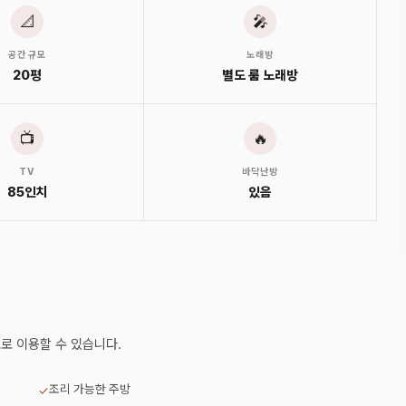
📐
🎤
공간 규모
노래방
20평
별도 룸 노래방
📺
🔥
TV
바닥난방
85인치
있음
로 이용할 수 있습니다.
조리 가능한 주방
✓