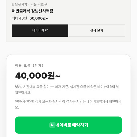
01
♡
강남신사역
·
서울 서초구
어반클래식 강남신사역점
최대
40
인
60,000
원~
네이버예약
상세 보기
이용 요금 (최저)
40,000원~
낮/밤 시간대별 요금 상이 — 최저 기준. 실시간 요금·예약은 네이버예약에서
확인하세요.
인원·시간대별 상세 요금과 실시간 예약 가능 시간은 네이버예약에서 확인하세
요.
네이버로 예약하기
N