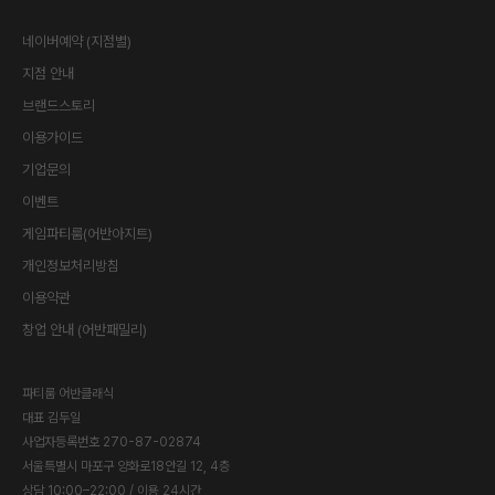
네이버예약 (지점별)
지점 안내
브랜드스토리
이용가이드
기업문의
이벤트
게임파티룸(어반아지트)
개인정보처리방침
이용약관
창업 안내 (어반패밀리)
파티룸 어반클래식
대표
김두일
사업자등록번호
270-87-02874
서울특별시 마포구 양화로18안길 12, 4층
상담 10:00–22:00 / 이용 24시간