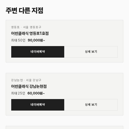
주변 다른 지점
01
♡
영등포
·
서울 영등포구
어반클래식 영등포1호점
최대
50
인
90,000
원~
네이버예약
상세 보기
01
♡
강남논현
·
서울 강남구
어반클래식 강남논현점
최대
25
인
60,000
원~
네이버예약
상세 보기