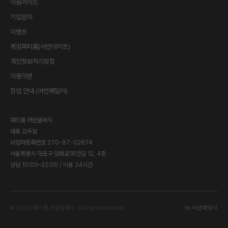
이용가이드
기업문의
이벤트
게임파티룸(어반아지트)
개인정보처리방침
이용약관
창업 안내 (어반패밀리)
파티룸 어반클래식
대표
김두일
사업자등록번호
270-87-02874
서울특별시 마포구 양화로18안길 12, 4층
상담 10:00–22:00 / 이용 24시간
©
2026
파티룸 어반클래식
. All rights reserved.
by 어반패밀리