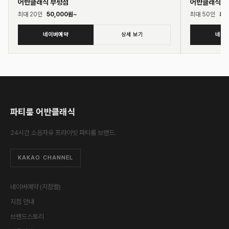
어반클래식 부평점
어반클래식 
최대
20
인
50,000
원~
최대
50
인
80
네이버예약
상세 보기
네이
파티룸 어반클래식
24시간 소음자유 프라이빗 파티룸 브랜드.
KAKAO CHANNEL
네이버예약 (지점별)
지점 안내
브랜드스토리