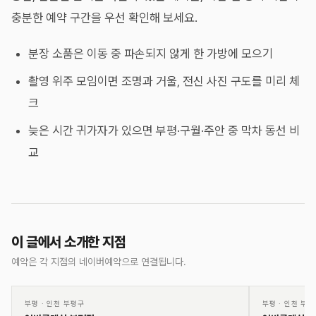
충분한 예약 구간을 우선 확인해 보세요.
분장 소품은 이동 중 파손되지 않게 한 가방에 모으기
촬영 위주 모임이면 조명과 거울, 전신 사진 구도를 미리 체
크
늦은 시간 귀가자가 있으면 부평·구월·주안 중 막차 동선 비
교
이 글에서 소개한 지점
예약은 각 지점의 네이버예약으로 연결됩니다.
01
02
♡
부평
·
인천 부평구
부평
·
인천 부평