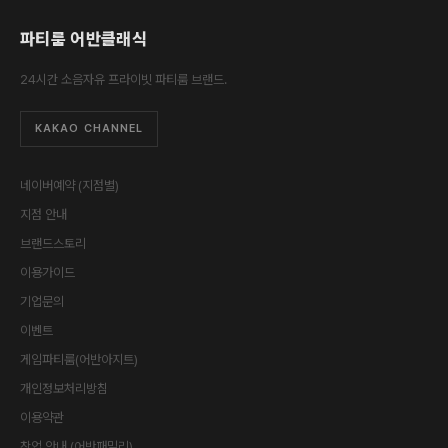
파티룸 어반클래식
24시간 소음자유 프라이빗 파티룸 브랜드.
KAKAO CHANNEL
네이버예약 (지점별)
지점 안내
브랜드스토리
이용가이드
기업문의
이벤트
게임파티룸(어반아지트)
개인정보처리방침
이용약관
창업 안내 (어반패밀리)