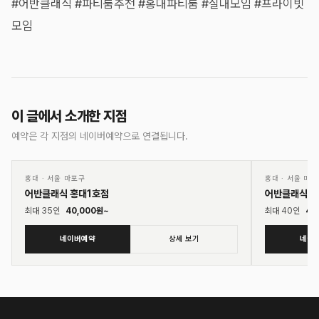
#어반클래식 #파티룸추천 #홍대파티룸 #실내모임 #프라이빗
모임
이 글에서 소개한 지점
예약은 각 지점의 네이버예약으로 연결됩니다.
01
02
♡
홍대
·
서울 마포구
홍대
·
서울 마포
어반클래식 홍대1호점
어반클래식 
최대
35
인
40,000
원~
최대
40
인
40
네이버예약
상세 보기
네이