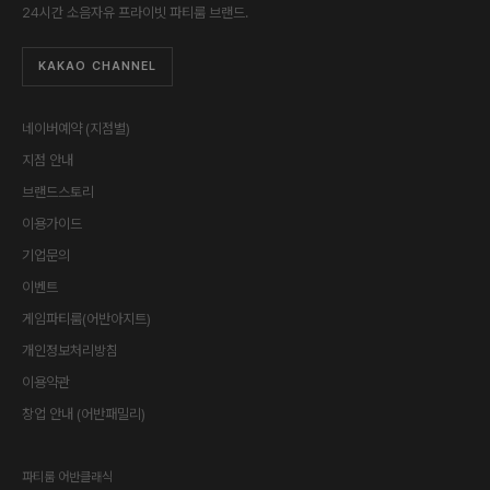
24시간 소음자유 프라이빗 파티룸 브랜드.
KAKAO CHANNEL
네이버예약 (지점별)
지점 안내
브랜드스토리
이용가이드
기업문의
이벤트
게임파티룸(어반아지트)
개인정보처리방침
이용약관
창업 안내 (어반패밀리)
파티룸 어반클래식