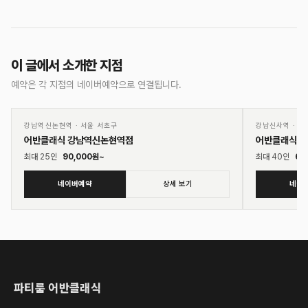
이 글에서 소개한 지점
예약은 각 지점의 네이버예약으로 연결됩니다.
01
02
♡
강남역신논현역
·
서울 서초구
강남신사역
·
서
어반클래식 강남역신논현역점
어반클래식 
최대
25
인
90,000
원~
최대
40
인
60
네이버예약
상세 보기
네이
파티룸 어반클래식