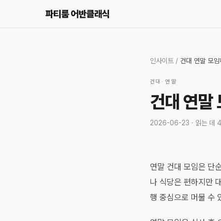
파티룸 어반클래식
인사이트
/
건대 연말 모임
건대
·
연말
건대 연말
2026-06-23
· 읽는 데
연말 건대 모임은 단
나 식당은 편하지만 대
행 중심으로 머물 수 