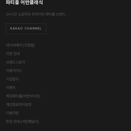
파티룸 어반클래식
24시간 소음자유 프라이빗 파티룸 브랜드.
KAKAO CHANNEL
네이버예약 (지점별)
지점 안내
브랜드스토리
이용가이드
기업문의
이벤트
게임파티룸(어반아지트)
개인정보처리방침
이용약관
창업 안내 (어반패밀리)