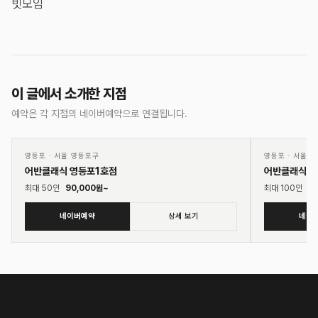
빗모임
이 글에서 소개한 지점
예약은 각 지점의 네이버예약으로 연결됩니다.
01
02
♡
영등포
·
서울 영등포구
영등포
·
서울 
어반클래식 영등포1호점
어반클래식 
최대
50
인
90,000
원~
최대
100
인
10
네이버예약
상세 보기
네이