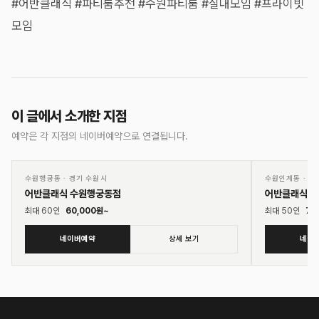
#어반클래식 #파티룸추천 #수원파티룸 #실내모임 #프라이빗
모임
이 글에서 소개한 지점
예약은 각 지점의 네이버예약으로 연결됩니다.
01
02
♡
수원행궁동
·
경기 수원시
수원인계동
·
경
어반클래식 수원행궁동점
어반클래식 
최대
60
인
60,000
원~
최대
50
인
70
네이버예약
상세 보기
네이