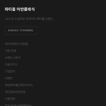
파티룸 어반클래식
24시간 소음자유 프라이빗 파티룸 브랜드.
KAKAO CHANNEL
네이버예약 (지점별)
지점 안내
브랜드스토리
이용가이드
기업문의
이벤트
게임파티룸(어반아지트)
개인정보처리방침
이용약관
창업 안내 (어반패밀리)