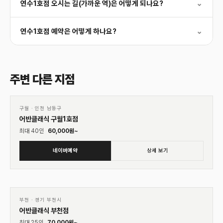
연수1호점 오시는 길(가까운 역)은 어떻게 되나요?
⌄
연수1호점 예약은 어떻게 하나요?
⌄
주변 다른 지점
01
♡
구월
·
인천 남동구
어반클래식 구월1호점
최대
40
인
60,000
원~
네이버예약
상세 보기
01
♡
부천
·
경기 부천시
어반클래식 부천점
최대
25
인
70,000
원~