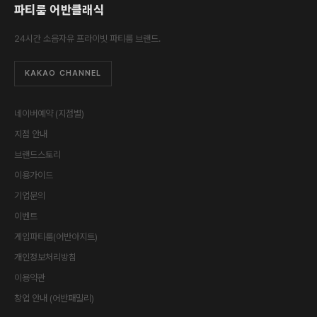
파티룸 어반클래식
24시간 소음자유 프라이빗 파티룸 브랜드.
KAKAO CHANNEL
네이버예약 (지점별)
지점 안내
브랜드스토리
이용가이드
기업문의
이벤트
게임파티룸(어반아지트)
개인정보처리방침
이용약관
창업 안내 (어반패밀리)