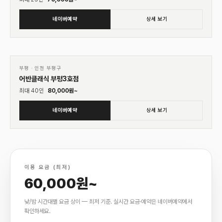
네이버예약
상세 보기
01
♡
부평
·
인천 부평구
어반클래식 부평3호점
최대
40
인
80,000
원~
네이버예약
상세 보기
이용 요금 (최저)
60,000원~
낮/밤 시간대별 요금 상이 — 최저 기준. 실시간 요금·예약은 네이버예약에서
확인하세요.