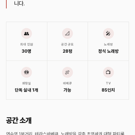
니다.
👥
📐
🎤
최대 인원
공간 규모
노래방
30명
28평
정식 노래방
🚻
🍖
📺
화장실
바베큐
TV
단독 실내 1개
가능
85인치
공간 소개
연수역 1분거리, 테라스바베큐, 노래방을 갖춘 초역세권 대형 파티룸