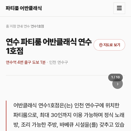
☰
파티룸 어반클래식
홈
/
지점 안내
/
연수
/
연수1호점
연수 파티룸 어반클래식 연수
지도로 보기
1호점
연수역 4번 출구 도보 1분
·
인천 연수구
1
/
10
›
어반클래식 연수1호점은(는) 인천 연수구에 위치한
파티룸으로, 최대 30인까지 이용 가능하며 정식 노래
방, 조리 가능한 주방, 바베큐 시설을(를) 갖추고 있습