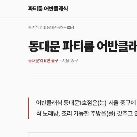
파티룸 어반클래식
홈
/
지점 안내
/
동대문
/
동대문1호점
동대문 파티룸 어반클
동대문역 6번 출구
·
서울 중구
어반클래식 동대문1호점은(는) 서울 중구에
식 노래방, 조리 가능한 주방을(를) 갖추고 