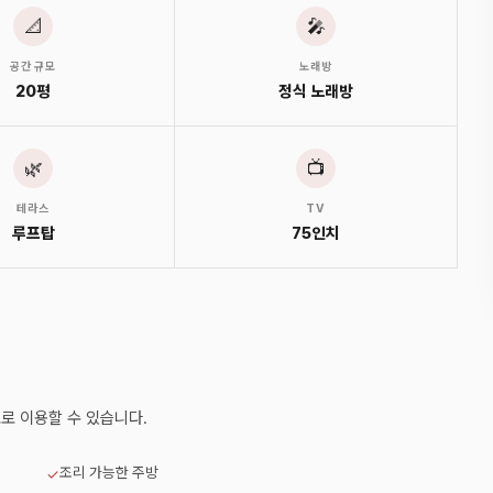
📐
🎤
공간 규모
노래방
20평
정식 노래방
🌿
📺
테라스
TV
루프탑
75인치
로 이용할 수 있습니다.
조리 가능한 주방
✓