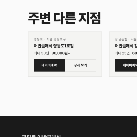
주변 다른 지점
01
01
♡
영등포
·
서울 영등포구
강남논현
·
서울
어반클래식 영등포1호점
어반클래식 
최대
50
인
90,000
원~
최대
25
인
60
네이버예약
상세 보기
네이버예