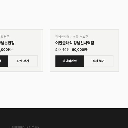
01
♡
♡
 강남구
강남신사역
·
서울 서초구
강남논현점
어반클래식 강남신사역점
,000
원~
최대
40
인
60,000
원~
약
상세 보기
네이버예약
상세 보기
네이버예약 (지점별)