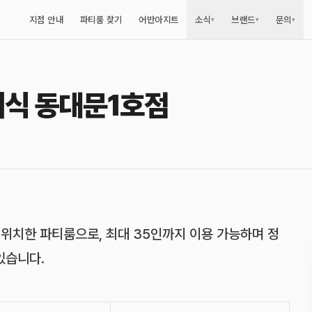
지점 안내
파티룸 찾기
어반아지트
소식
브랜드
문의
▾
▾
▾
래식 동대문1호점
사진
10
장 모두 보기
 위치한 파티룸으로, 최대 35인까지 이용 가능하며 정
있습니다.