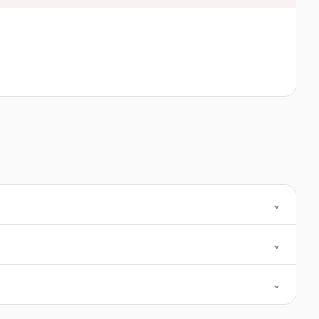
⌄
⌄
⌄