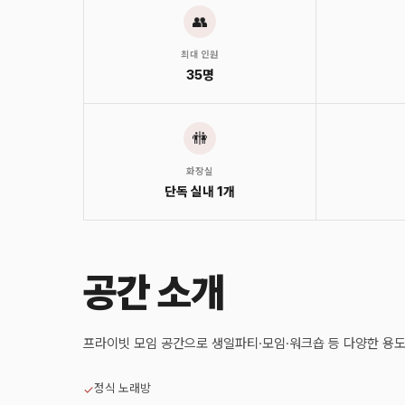
👥
최대 인원
35명
🚻
화장실
단독 실내 1개
공간 소개
프라이빗 모임 공간으로 생일파티·모임·워크숍 등 다양한 용도
정식 노래방
✓