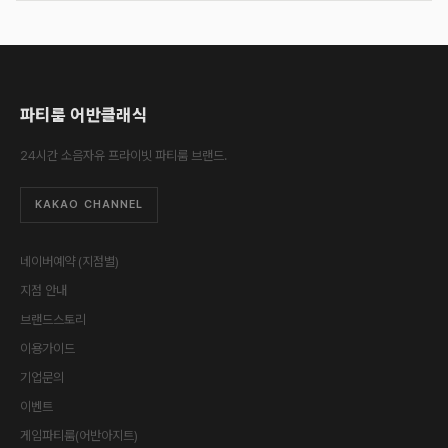
파티룸 어반클래식
24시간 소음자유 프라이빗 파티룸 브랜드.
KAKAO CHANNEL
네이버예약 (지점별)
지점 안내
브랜드스토리
이용가이드
기업문의
이벤트
게임파티룸(어반아지트)