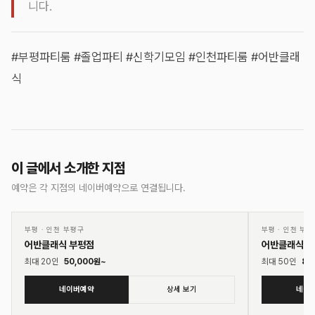
니다.
#부평파티룸 #졸업파티 #신학기모임 #인천파티룸 #어반클래
식
이 글에서 소개한 지점
예약은 각 지점의 네이버예약으로 연결됩니다.
01
02
♡
부평
·
인천 부평구
부평
·
인천 부평
어반클래식 부평점
어반클래식 
최대
20
인
50,000
원~
최대
50
인
80
네이버예약
상세 보기
네이