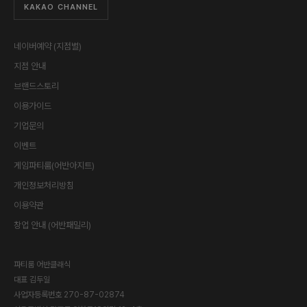
KAKAO CHANNEL
네이버예약 (지점별)
지점 안내
브랜드스토리
이용가이드
기업문의
이벤트
게임파티룸(어반아지트)
개인정보처리방침
이용약관
창업 안내 (어반패밀리)
파티룸 어반클래식
대표
김두일
사업자등록번호
270-87-02874