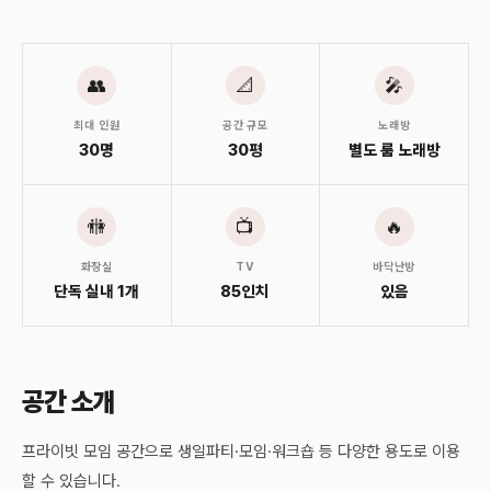
👥
📐
🎤
최대 인원
공간 규모
노래방
30명
30평
별도 룸 노래방
🚻
📺
🔥
화장실
TV
바닥난방
단독 실내 1개
85인치
있음
공간 소개
프라이빗 모임 공간으로 생일파티·모임·워크숍 등 다양한 용도로 이용
할 수 있습니다.