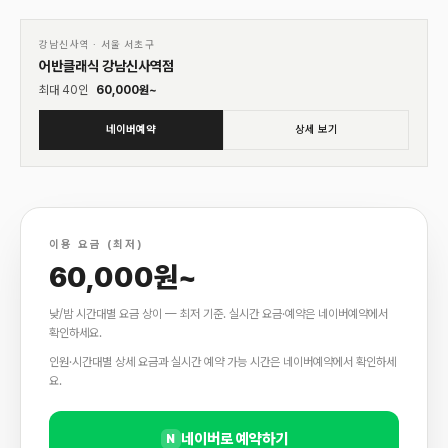
01
♡
강남신사역
·
서울 서초구
어반클래식 강남신사역점
최대
40
인
60,000
원~
네이버예약
상세 보기
이용 요금 (최저)
60,000원~
낮/밤 시간대별 요금 상이 — 최저 기준. 실시간 요금·예약은 네이버예약에서
확인하세요.
인원·시간대별 상세 요금과 실시간 예약 가능 시간은 네이버예약에서 확인하세
요.
네이버로 예약하기
N