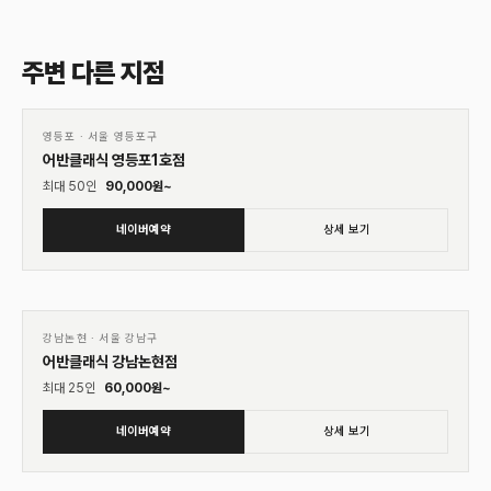
주변 다른 지점
01
♡
영등포
·
서울 영등포구
어반클래식 영등포1호점
최대
50
인
90,000
원~
네이버예약
상세 보기
01
♡
강남논현
·
서울 강남구
어반클래식 강남논현점
최대
25
인
60,000
원~
네이버예약
상세 보기